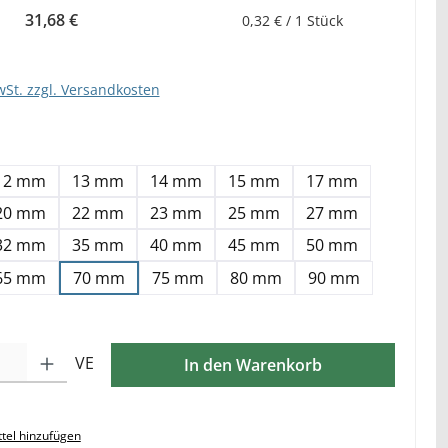
31,68 €
0,32 € / 1 Stück
wSt. zzgl. Versandkosten
hlen
12 mm
13 mm
14 mm
15 mm
17 mm
20 mm
22 mm
23 mm
25 mm
27 mm
32 mm
35 mm
40 mm
45 mm
50 mm
65 mm
70 mm
75 mm
80 mm
90 mm
ib den gewünschten Wert ein oder benutze die Schaltflächen um die Anzahl zu e
VE
In den Warenkorb
tel hinzufügen