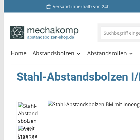
Versand innerhalb von 24h
springen
Zur Hauptnavigation springen
Home
Abstandsbolzen
Abstandsrollen
Stahl-Abstandsbolzen I/
Bildergalerie überspringen