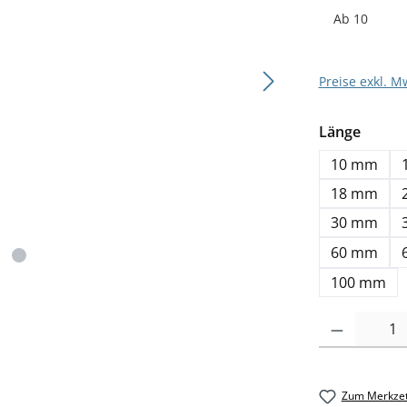
Ab
10
Preise exkl. M
auswä
Länge
10 mm
18 mm
30 mm
60 mm
100 mm
Produkt Anzahl: G
Zum Merkzet