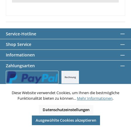
Service-Hotline
Shop Service
Informationen
Zahlungsarten
Rechnung
PayPal
Diese Website verwendet Cookies, um Ihnen die bestmögliche
Funktionalität bieten zu können...
Mehr Informationen
.
Datenschutz
AGB
Impressum
Datenschutzeinstellungen
Alle Preise exkl. gesetzl. Mehrwertsteuer zzgl.
Versandkosten
und ggf.
Nachnahmegebühren, wenn nicht anders angegeben.
© 2026 Abstandsbolzen Shop - Alle Rechte vorbehalten. Theme by
Ausgewählte Cookies akzeptieren
ThemeWare®