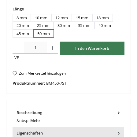
auswählen
Länge
8 mm
10 mm
12 mm
15 mm
18 mm
20 mm
25 mm
30 mm
35 mm
40 mm
45 mm
50 mm
Produkt Anzahl: Gib den gewünschten Wert ein oder benutze die Schaltflächen um di
In den Warenkorb
VE
Zum Merkzettel hinzufügen
Produktnummer:
BM450-7ST
Beschreibung
&nbsp;
Mehr
Eigenschaften