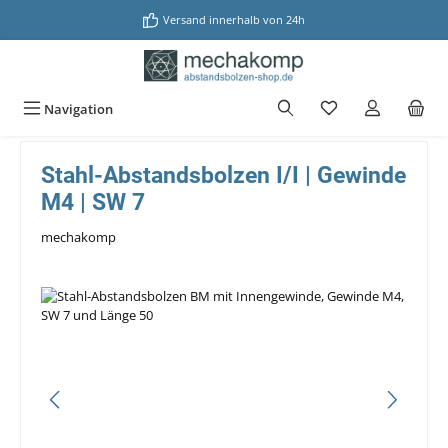
alt springen
Versand innerhalb von 24h
Navigation
Stahl-Abstandsbolzen I/I | Gewinde
M4 | SW 7
mechakomp
Bildergalerie überspringen