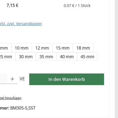
7,15 €
0,07 € / 1 Stück
wSt. zzgl. Versandkosten
hlen
 mm
10 mm
12 mm
15 mm
18 mm
25 mm
30 mm
35 mm
40 mm
45 mm
ib den gewünschten Wert ein oder benutze die Schaltflächen um die Anzahl zu e
VE
In den Warenkorb
tel hinzufügen
mer:
BM305-5,5ST