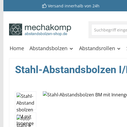
Versand innerhalb von 24h
springen
Zur Hauptnavigation springen
Home
Abstandsbolzen
Abstandsrollen
Stahl-Abstandsbolzen I/
Bildergalerie überspringen