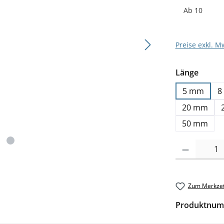
Ab
10
Preise exkl. M
auswä
Länge
5 mm
8
20 mm
50 mm
Produkt Anzahl: G
Zum Merkzet
Produktnum