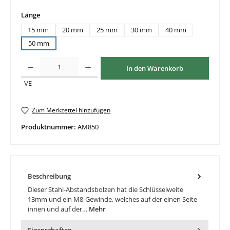
auswählen
Länge
15 mm
20 mm
25 mm
30 mm
40 mm
50 mm
Produkt Anzahl: Gib den gewünschten Wert ein oder benutze die Schaltflächen um di
In den Warenkorb
VE
Zum Merkzettel hinzufügen
Produktnummer:
AM850
Beschreibung
Dieser Stahl-Abstandsbolzen hat die Schlüsselweite
13mm und ein M8-Gewinde, welches auf der einen Seite
innen und auf der…
Mehr