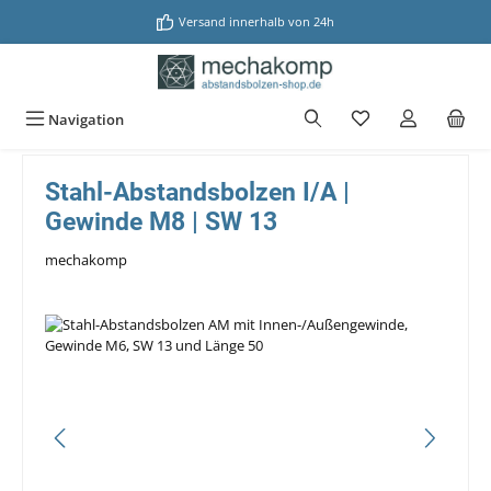
alt springen
Versand innerhalb von 24h
Navigation
Stahl-Abstandsbolzen I/A |
Gewinde M8 | SW 13
mechakomp
Bildergalerie überspringen