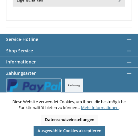
Eigenschaften
Service-Hotline
Shop Service
Informationen
Zahlungsarten
Rechnung
PayPal
Diese Website verwendet Cookies, um Ihnen die bestmögliche
Funktionalität bieten zu können...
Mehr Informationen
.
Datenschutz
AGB
Impressum
Datenschutzeinstellungen
Alle Preise exkl. gesetzl. Mehrwertsteuer zzgl.
Versandkosten
und ggf.
Nachnahmegebühren, wenn nicht anders angegeben.
© 2026 Abstandsbolzen Shop - Alle Rechte vorbehalten. Theme by
Ausgewählte Cookies akzeptieren
ThemeWare®