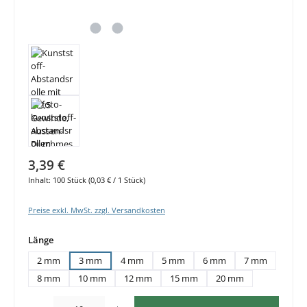
3,39 €
Inhalt:
100 Stück
(0,03 € / 1 Stück)
Preise exkl. MwSt. zzgl. Versandkosten
auswählen
Länge
2 mm
3 mm
4 mm
5 mm
6 mm
7 mm
8 mm
10 mm
12 mm
15 mm
20 mm
Produkt Anzahl: Gib den gewünschten Wert ein oder benutze die Schaltflächen um di