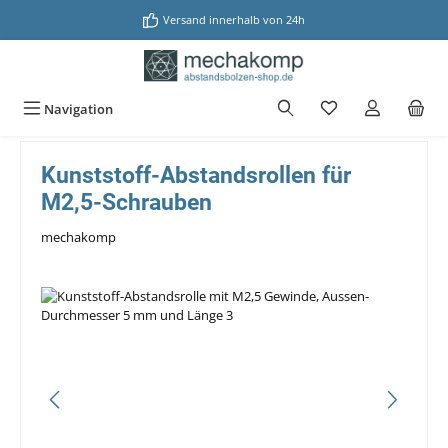
alt springen
Versand innerhalb von 24h
Navigation
Kunststoff-Abstandsrollen für
M2,5-Schrauben
mechakomp
Bildergalerie überspringen