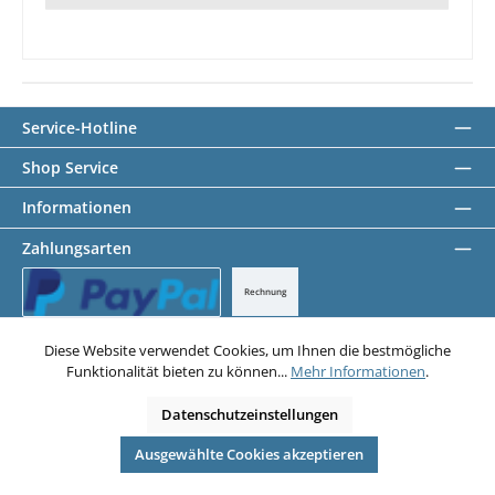
Service-Hotline
Shop Service
Informationen
Zahlungsarten
Rechnung
PayPal
Diese Website verwendet Cookies, um Ihnen die bestmögliche
Funktionalität bieten zu können...
Mehr Informationen
.
Datenschutz
AGB
Impressum
Datenschutzeinstellungen
Alle Preise exkl. gesetzl. Mehrwertsteuer zzgl.
Versandkosten
und ggf.
Nachnahmegebühren, wenn nicht anders angegeben.
© 2026 Abstandsbolzen Shop - Alle Rechte vorbehalten. Theme by
Ausgewählte Cookies akzeptieren
ThemeWare®