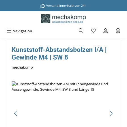
alt springen
Versand innerhalb von 24h
Navigation
Kunststoff-Abstandsbolzen I/A |
Gewinde M4 | SW 8
mechakomp
Bildergalerie überspringen