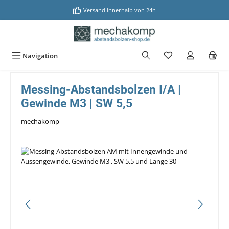
alt springen
Versand innerhalb von 24h
Navigation
Messing-Abstandsbolzen I/A |
Gewinde M3 | SW 5,5
mechakomp
Bildergalerie überspringen