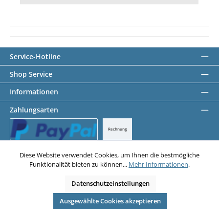
Service-Hotline
Shop Service
Informationen
Zahlungsarten
Rechnung
PayPal
Diese Website verwendet Cookies, um Ihnen die bestmögliche
Funktionalität bieten zu können...
Mehr Informationen
.
Datenschutz
AGB
Impressum
Datenschutzeinstellungen
Alle Preise exkl. gesetzl. Mehrwertsteuer zzgl.
Versandkosten
und ggf.
Nachnahmegebühren, wenn nicht anders angegeben.
© 2026 Abstandsbolzen Shop - Alle Rechte vorbehalten. Theme by
Ausgewählte Cookies akzeptieren
ThemeWare®