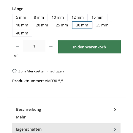
auswählen
Länge
5 mm
8 mm
10 mm
12 mm
15 mm
18 mm
20 mm
25 mm
30 mm
35 mm
40 mm
Produkt Anzahl: Gib den gewünschten Wert ein oder benutze die Schaltflächen um di
In den Warenkorb
VE
Zum Merkzettel hinzufügen
Produktnummer:
AM330-5,5
Beschreibung
Mehr
Eigenschaften