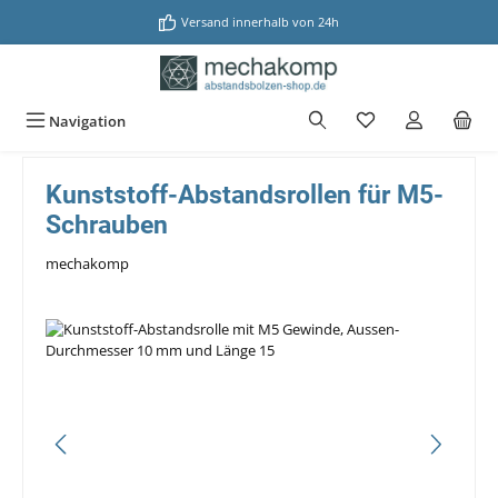
alt springen
Versand innerhalb von 24h
Navigation
Kunststoff-Abstandsrollen für M5-
Schrauben
mechakomp
Bildergalerie überspringen