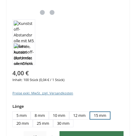
4,00 €
Inhalt:
100 Stück
(0,04 € / 1 Stück)
Preise exkl. MwSt. zzgl. Versandkosten
auswählen
Länge
5 mm
8 mm
10 mm
12 mm
15 mm
20 mm
25 mm
30 mm
Produkt Anzahl: Gib den gewünschten Wert ein oder benutze die Schaltflächen um di